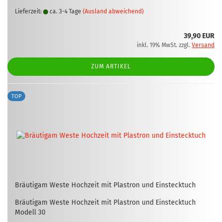
Lieferzeit:
ca. 3-4 Tage
(Ausland abweichend)
39,90 EUR
inkl. 19% MwSt. zzgl.
Versand
ZUM ARTIKEL
TOP
Bräu­ti­gam Weste Hoch­zeit mit Plas­tron und Ein­steck­tuch
Bräu­ti­gam Weste Hoch­zeit mit Plas­tron und Ein­steck­tuch
Mo­dell 30