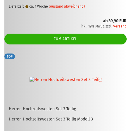
Lieferzeit:
ca. 1 Woche
(Ausland abweichend)
ab 39,90 EUR
inkl. 19% MwSt. zzgl.
Versand
ZUM ARTIKEL
TOP
Her­ren Hoch­zeits­wes­ten Set 3 Tei­lig
Her­ren Hoch­zeits­wes­ten Set 3 Tei­lig Mo­dell 3