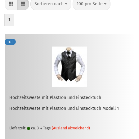
Sortieren nach
pro Seite
Sortieren nach
100 pro Seite
1
TOP
Hoch­zeits­wes­te mit Plas­tron und Ein­steck­tuch
Hoch­zeits­wes­te mit Plas­tron und Ein­steck­tuch Mo­dell 1
Lieferzeit:
ca. 3-4 Tage
(Ausland abweichend)