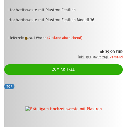
Hoch­zeits­wes­te mit Plas­tron Fest­lich
Hoch­zeits­wes­te mit Plas­tron Fest­lich Mo­dell 36
Lieferzeit:
ca. 1 Woche
(Ausland abweichend)
ab 39,90 EUR
inkl. 19% MwSt. zzgl.
Versand
ZUM ARTIKEL
TOP