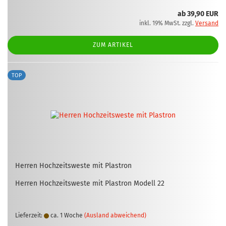
ab 39,90 EUR
inkl. 19% MwSt. zzgl.
Versand
ZUM ARTIKEL
TOP
Her­ren Hoch­zeits­wes­te mit Plas­tron
Her­ren Hoch­zeits­wes­te mit Plas­tron Mo­dell 22
Lieferzeit:
ca. 1 Woche
(Ausland abweichend)