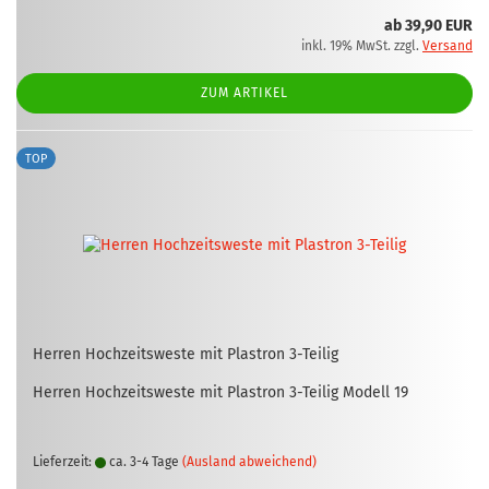
ab 39,90 EUR
inkl. 19% MwSt. zzgl.
Versand
ZUM ARTIKEL
TOP
Her­ren Hoch­zeits­wes­te mit Plas­tron 3-​Tei­lig
Her­ren Hoch­zeits­wes­te mit Plas­tron 3-​Teilig Mo­dell 19
Lieferzeit:
ca. 3-4 Tage
(Ausland abweichend)