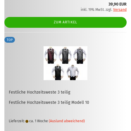
39,90 EUR
inkl. 19% MwSt. zzgl.
Versand
ZUM ARTIKEL
TOP
Fest­li­che Hoch­zeits­wes­te 3 tei­lig
Fest­li­che Hoch­zeits­wes­te 3 tei­lig Mo­dell 10
Lieferzeit:
ca. 1 Woche
(Ausland abweichend)