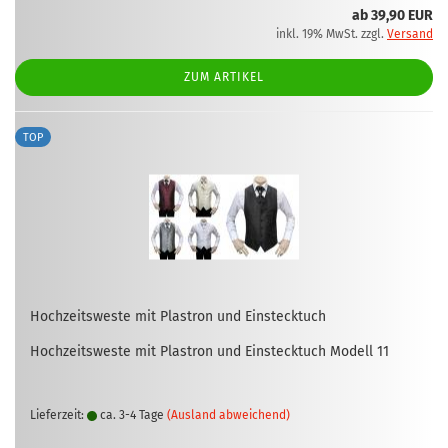
ab 39,90 EUR
inkl. 19% MwSt. zzgl.
Versand
ZUM ARTIKEL
TOP
Hoch­zeits­wes­te mit Plas­tron und Ein­steck­tuch
Hoch­zeits­wes­te mit Plas­tron und Ein­steck­tuch Mo­dell 11
Lieferzeit:
ca. 3-4 Tage
(Ausland abweichend)