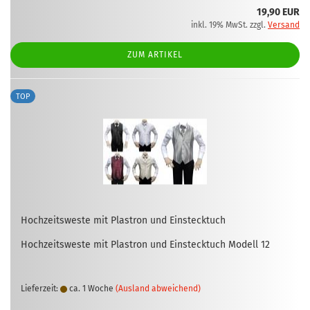
19,90 EUR
inkl. 19% MwSt. zzgl.
Versand
ZUM ARTIKEL
TOP
Hoch­zeits­wes­te mit Plas­tron und Ein­steck­tuch
Hoch­zeits­wes­te mit Plas­tron und Ein­steck­tuch Mo­dell 12
Lieferzeit:
ca. 1 Woche
(Ausland abweichend)