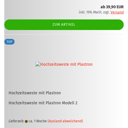
ab 39,90 EUR
inkl. 19% MwSt. zzgl.
Versand
ZUM ARTIKEL
TOP
Hoch­zeits­wes­te mit Plas­tron
Hoch­zeits­wes­te mit Plas­tron Mo­dell 2
Lieferzeit:
ca. 1 Woche
(Ausland abweichend)