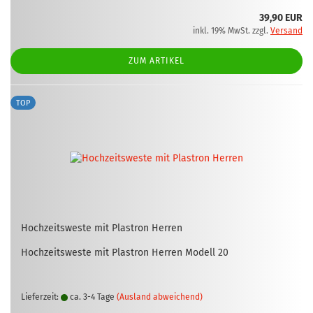
39,90 EUR
inkl. 19% MwSt. zzgl.
Versand
ZUM ARTIKEL
TOP
Hoch­zeits­wes­te mit Plas­tron Her­ren
Hoch­zeits­wes­te mit Plas­tron Her­ren Mo­dell 20
Lieferzeit:
ca. 3-4 Tage
(Ausland abweichend)