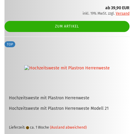
ab 39,90 EUR
inkl. 19% MwSt. zzgl.
Versand
ZUM ARTIKEL
TOP
Hoch­zeits­wes­te mit Plas­tron Her­ren­wes­te
Hoch­zeits­wes­te mit Plas­tron Her­ren­wes­te Mo­dell 21
Lieferzeit:
ca. 1 Woche
(Ausland abweichend)