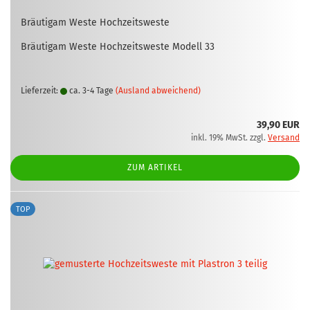
Bräu­ti­gam Weste Hoch­zeits­wes­te
Bräu­ti­gam Weste Hoch­zeits­wes­te Mo­dell 33
Lieferzeit:
ca. 3-4 Tage
(Ausland abweichend)
39,90 EUR
inkl. 19% MwSt. zzgl.
Versand
ZUM ARTIKEL
TOP