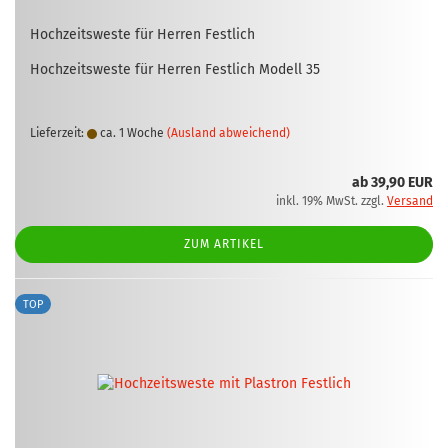
Hoch­zeits­wes­te für Her­ren Fest­lich
Hoch­zeits­wes­te für Her­ren Fest­lich Mo­dell 35
Lieferzeit:
ca. 1 Woche
(Ausland abweichend)
ab 39,90 EUR
inkl. 19% MwSt. zzgl.
Versand
ZUM ARTIKEL
TOP