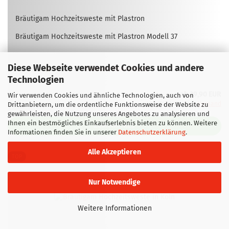
Bräu­ti­gam Hoch­zeits­wes­te mit Plas­tron
Bräu­ti­gam Hoch­zeits­wes­te mit Plas­tron Mo­dell 37
Diese Webseite verwendet Cookies und andere
Lieferzeit:
ca. 1 Woche
(Ausland abweichend)
Technologien
ab 39,90 EUR
Wir verwenden Cookies und ähnliche Technologien, auch von
inkl. 19% MwSt. zzgl.
Versand
Drittanbietern, um die ordentliche Funktionsweise der Website zu
gewährleisten, die Nutzung unseres Angebotes zu analysieren und
Ihnen ein bestmögliches Einkaufserlebnis bieten zu können. Weitere
ZUM ARTIKEL
Informationen finden Sie in unserer
Datenschutzerklärung
.
Alle Akzeptieren
TOP
Nur Notwendige
Weitere Informationen