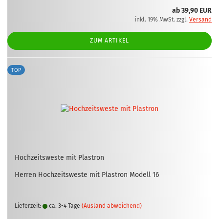
ab 39,90 EUR
inkl. 19% MwSt. zzgl.
Versand
ZUM ARTIKEL
TOP
Hoch­zeits­wes­te mit Plas­tron
Her­ren Hoch­zeits­wes­te mit Plas­tron Mo­dell 16
Lieferzeit:
ca. 3-4 Tage
(Ausland abweichend)