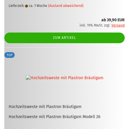
Lieferzeit:
ca. 1 Woche
(Ausland abweichend)
ab 39,90 EUR
inkl. 19% MwSt. zzgl.
Versand
ZUM ARTIKEL
TOP
Hoch­zeits­wes­te mit Plas­tron Bräu­ti­gam
Hoch­zeits­wes­te mit Plas­tron Bräu­ti­gam Mo­dell 26