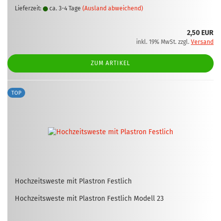
Lieferzeit:
ca. 3-4 Tage
(Ausland abweichend)
2,50 EUR
inkl. 19% MwSt. zzgl.
Versand
ZUM ARTIKEL
TOP
Hoch­zeits­wes­te mit Plas­tron Fest­lich
Hoch­zeits­wes­te mit Plas­tron Fest­lich Mo­dell 23