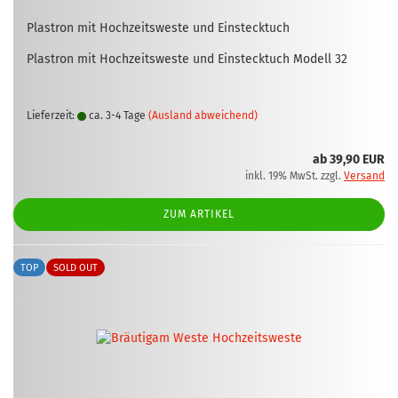
Plas­tron mit Hoch­zeits­wes­te und Ein­steck­tuch
Plas­tron mit Hoch­zeits­wes­te und Ein­steck­tuch Mo­dell 32
Lieferzeit:
ca. 3-4 Tage
(Ausland abweichend)
ab 39,90 EUR
inkl. 19% MwSt. zzgl.
Versand
ZUM ARTIKEL
TOP
SOLD OUT