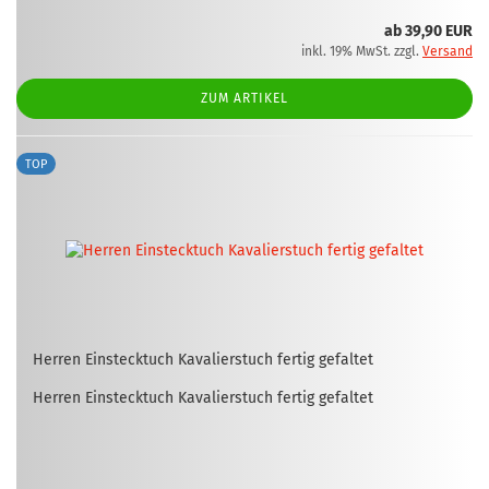
ab 39,90 EUR
inkl. 19% MwSt. zzgl.
Versand
ZUM ARTIKEL
TOP
Her­ren Ein­steck­tuch Ka­va­lier­s­tuch fer­tig ge­fal­tet
Her­ren Ein­steck­tuch Ka­va­lier­s­tuch fer­tig ge­fal­tet