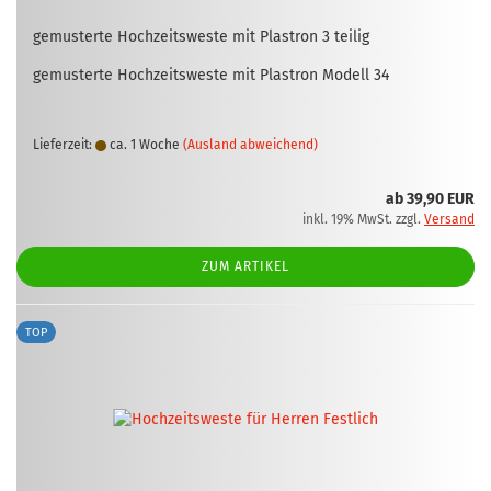
ge­mus­ter­te Hoch­zeits­wes­te mit Plas­tron 3 tei­lig
ge­mus­ter­te Hoch­zeits­wes­te mit Plas­tron Mo­dell 34
Lieferzeit:
ca. 1 Woche
(Ausland abweichend)
ab 39,90 EUR
inkl. 19% MwSt. zzgl.
Versand
ZUM ARTIKEL
TOP