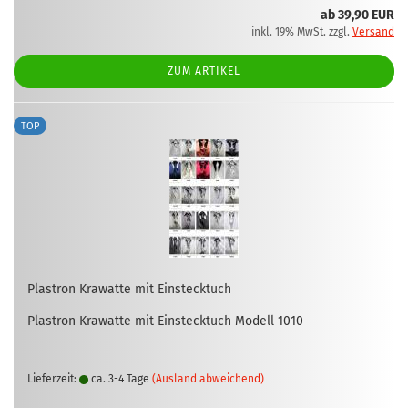
ab 39,90 EUR
inkl. 19% MwSt. zzgl.
Versand
ZUM ARTIKEL
TOP
Plas­tron Kra­wat­te mit Ein­steck­tuch
Plas­tron Kra­wat­te mit Ein­steck­tuch Mo­dell 1010
Lieferzeit:
ca. 3-4 Tage
(Ausland abweichend)