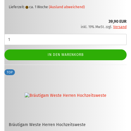
Lieferzeit:
ca. 1 Woche
(Ausland abweichend)
39,90 EUR
inkl. 19% MwSt. zzgl.
Versand
IN DEN WARENKORB
TOP
Bräu­ti­gam Weste Her­ren Hoch­zeits­wes­te