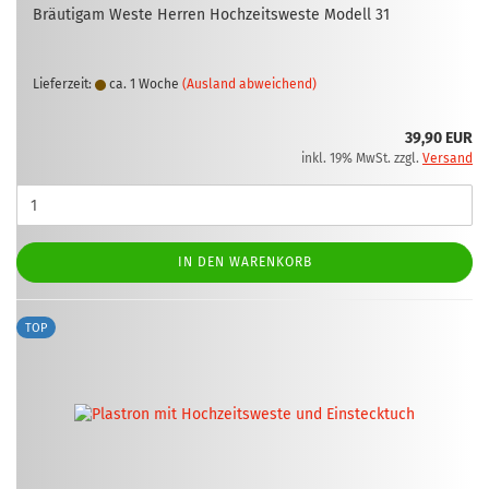
Bräu­ti­gam Weste Her­ren Hoch­zeits­wes­te Mo­dell 31
Lieferzeit:
ca. 1 Woche
(Ausland abweichend)
39,90 EUR
inkl. 19% MwSt. zzgl.
Versand
IN DEN WARENKORB
TOP