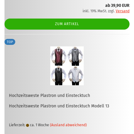
ab 39,90 EUR
inkl. 19% MwSt. zzgl.
Versand
ZUM ARTIKEL
TOP
Hoch­zeits­wes­te Plas­tron und Ein­steck­tuch
Hoch­zeits­wes­te Plas­tron und Ein­steck­tuch Mo­dell 13
Lieferzeit:
ca. 1 Woche
(Ausland abweichend)