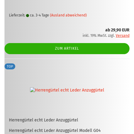
Lieferzeit:
ca. 3-4 Tage
(Ausland abweichend)
ab 29,90 EUR
inkl. 19% MwSt. zzgl.
Versand
ZUM ARTIKEL
TOP
Her­ren­gür­tel echt Leder An­zug­gür­tel
Her­ren­gür­tel echt Leder An­zug­gür­tel Mo­dell G04