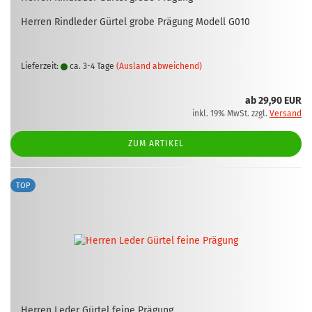
Her­ren Rind­le­der Gür­tel grobe Prä­gung Mo­dell G010
Lieferzeit:
ca. 3-4 Tage
(Ausland abweichend)
ab 29,90 EUR
inkl. 19% MwSt. zzgl.
Versand
ZUM ARTIKEL
TOP
Her­ren Leder Gür­tel feine Prä­gung