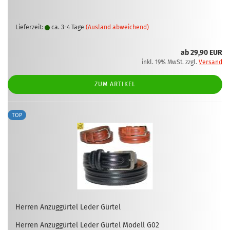
Lieferzeit:
ca. 3-4 Tage
(Ausland abweichend)
ab 29,90 EUR
inkl. 19% MwSt. zzgl.
Versand
ZUM ARTIKEL
TOP
Her­ren An­zug­gür­tel Leder Gür­tel
Her­ren An­zug­gür­tel Leder Gür­tel Mo­dell G02