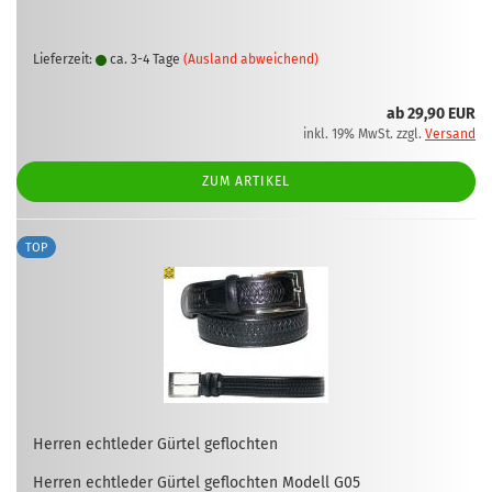
Lieferzeit:
ca. 3-4 Tage
(Ausland abweichend)
ab 29,90 EUR
inkl. 19% MwSt. zzgl.
Versand
ZUM ARTIKEL
TOP
Her­ren echt­le­der Gür­tel ge­floch­ten
Her­ren echt­le­der Gür­tel ge­floch­ten Mo­dell G05