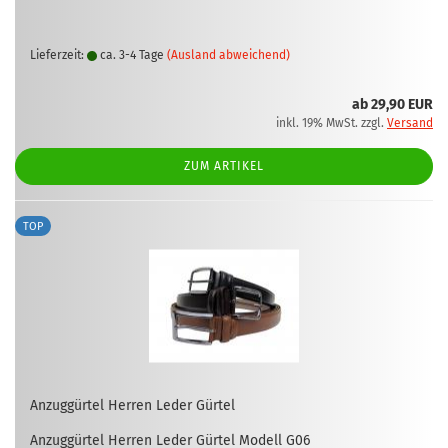
Lieferzeit:
ca. 3-4 Tage
(Ausland abweichend)
ab 29,90 EUR
inkl. 19% MwSt. zzgl.
Versand
ZUM ARTIKEL
TOP
An­zug­gür­tel Her­ren Leder Gür­tel
An­zug­gür­tel Her­ren Leder Gür­tel Mo­dell G06