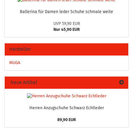
Bal­le­ri­na für Damen leder Schu­he schma­le weite
UVP 59,90 EUR
Nur 45,90 EUR
Hersteller
MUGA
Neue Artikel
Her­ren An­zug­schu­he Schwarz Echt­le­der
89,90 EUR