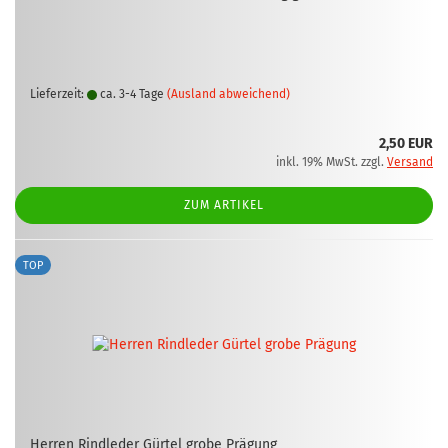
Lieferzeit:
ca. 3-4 Tage
(Ausland abweichend)
2,50 EUR
inkl. 19% MwSt. zzgl.
Versand
ZUM ARTIKEL
TOP
Her­ren Rind­le­der Gür­tel grobe Prä­gung