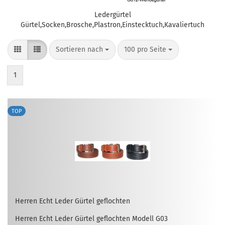
Ledergürtel
Gürtel,Socken,Brosche,Plastron,Einstecktuch,Kavaliertuch
Sortieren nach
pro Seite
Sortieren nach
100 pro Seite
1
TOP
Her­ren Echt Leder Gür­tel ge­floch­ten
Her­ren Echt Leder Gür­tel ge­floch­ten Mo­dell G03