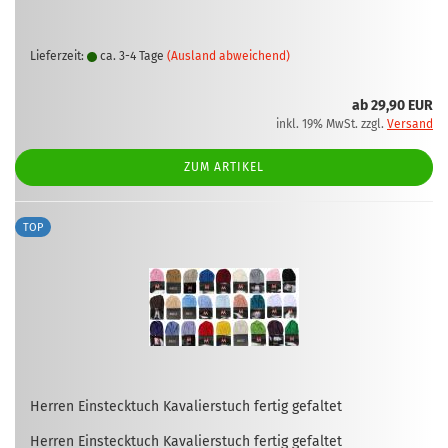
Lieferzeit:
ca. 3-4 Tage
(Ausland abweichend)
ab 29,90 EUR
inkl. 19% MwSt. zzgl.
Versand
ZUM ARTIKEL
TOP
Her­ren Ein­steck­tuch Ka­va­lier­s­tuch fer­tig ge­fal­tet
Her­ren Ein­steck­tuch Ka­va­lier­s­tuch fer­tig ge­fal­tet