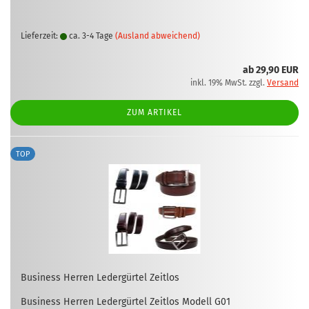
Lieferzeit:
ca. 3-4 Tage
(Ausland abweichend)
ab 29,90 EUR
inkl. 19% MwSt. zzgl.
Versand
ZUM ARTIKEL
TOP
Busi­ness Her­ren Le­der­gür­tel Zeit­los
Busi­ness Her­ren Le­der­gür­tel Zeit­los Mo­dell G01