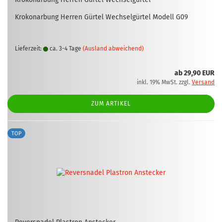
Kro­ko­n­ar­bung Her­ren Gür­tel Wech­sel­gür­tel Mo­dell G09
Lieferzeit:
ca. 3-4 Tage
(Ausland abweichend)
ab 29,90 EUR
inkl. 19% MwSt. zzgl.
Versand
ZUM ARTIKEL
TOP