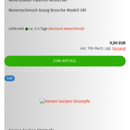
Re­vers­na­del Plas­tron An­ste­cker
Re­vers­schmuck Anzug Bro­sche Mo­dell 061
Lieferzeit:
ca. 3-4 Tage
(Ausland abweichend)
9,90 EUR
inkl. 19% MwSt. zzgl.
Versand
ZUM ARTIKEL
TOP