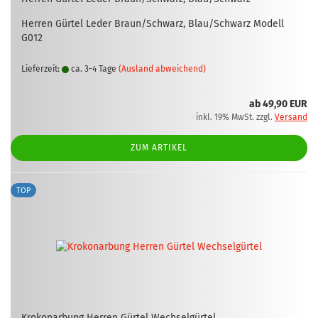
Her­ren Gür­tel Leder Braun/Schwarz, Blau/Schwarz Mo­dell
G012
Lieferzeit:
ca. 3-4 Tage
(Ausland abweichend)
ab 49,90 EUR
inkl. 19% MwSt. zzgl.
Versand
ZUM ARTIKEL
TOP
Kro­ko­n­ar­bung Her­ren Gür­tel Wech­sel­gür­tel