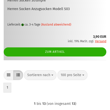
Her­ren So­cken Strümp­fe
Her­ren So­cken An­zugsocken Mo­dell S03
Lieferzeit:
ca. 3-4 Tage
(Ausland abweichend)
3,90 EUR
inkl. 19% MwSt. zzgl.
Versand
ZUM ARTIKEL
Sortieren nach
pro Seite
Sortieren nach
100 pro Seite
1
1
bis
13
(von insgesamt
13
)