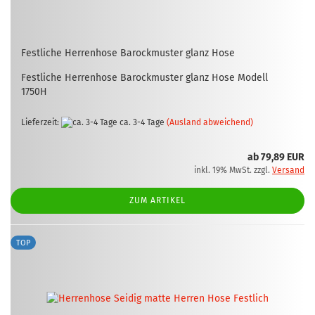
Fest­li­che Her­ren­ho­se Ba­rock­mus­ter glanz Hose
Fest­li­che Her­ren­ho­se Ba­rock­mus­ter glanz Hose Mo­dell
1750H
Lieferzeit:
ca. 3-4 Tage
(Ausland abweichend)
ab 79,89 EUR
inkl. 19% MwSt. zzgl.
Versand
ZUM ARTIKEL
TOP