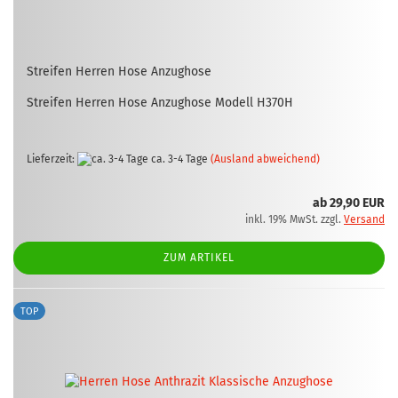
Strei­fen Her­ren Hose An­zug­ho­se
Strei­fen Her­ren Hose An­zug­ho­se Mo­dell H370H
Lieferzeit:
ca. 3-4 Tage
(Ausland abweichend)
ab 29,90 EUR
inkl. 19% MwSt. zzgl.
Versand
ZUM ARTIKEL
TOP