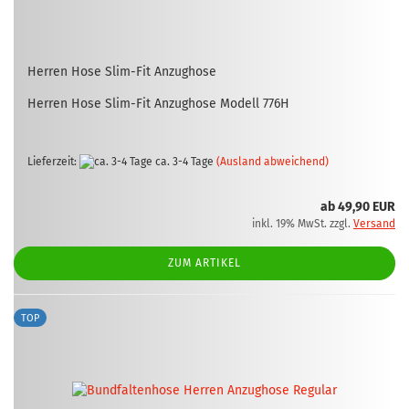
Her­ren Hose Slim-​Fit An­zug­ho­se
Her­ren Hose Slim-​Fit An­zug­ho­se Mo­dell 776H
Lieferzeit:
ca. 3-4 Tage
(Ausland abweichend)
ab 49,90 EUR
inkl. 19% MwSt. zzgl.
Versand
ZUM ARTIKEL
TOP