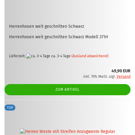
Her­ren­ho­sen weit ge­schnit­ten Schwarz
Her­ren­ho­sen weit ge­schnit­ten Schwarz Mo­dell 371H
Lieferzeit:
ca. 3-4 Tage
(Ausland abweichend)
49,90 EUR
inkl. 19% MwSt. zzgl.
Versand
ZUM ARTIKEL
TOP