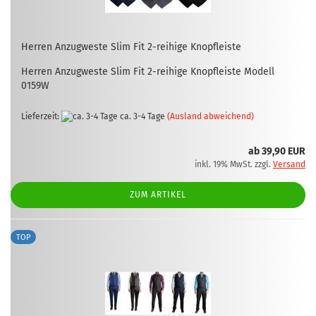
Her­ren An­zug­wes­te Slim Fit 2-​rei­hi­ge Knopfleis­te
Her­ren An­zug­wes­te Slim Fit 2-​reihige Knopfleis­te Mo­dell
0159W
Lieferzeit:
ca. 3-4 Tage
(Ausland abweichend)
ab 39,90 EUR
inkl. 19% MwSt. zzgl.
Versand
ZUM ARTIKEL
TOP