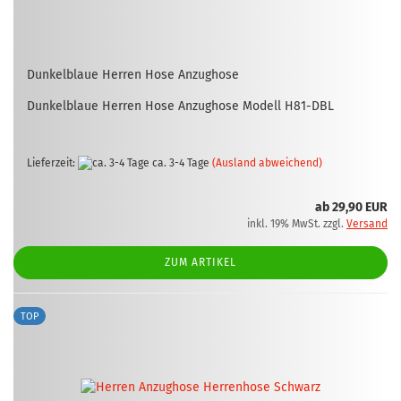
Dun­kel­blaue Her­ren Hose An­zug­ho­se
Dun­kel­blaue Her­ren Hose An­zug­ho­se Mo­dell H81-​DBL
Lieferzeit:
ca. 3-4 Tage
(Ausland abweichend)
ab 29,90 EUR
inkl. 19% MwSt. zzgl.
Versand
ZUM ARTIKEL
TOP