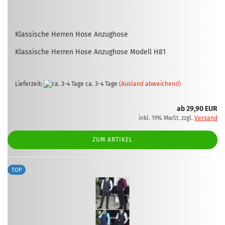
Klas­si­sche Her­ren Hose An­zug­ho­se
Klas­si­sche Her­ren Hose An­zug­ho­se Mo­dell H81
Lieferzeit:
ca. 3-4 Tage
(Ausland abweichend)
ab 29,90 EUR
inkl. 19% MwSt. zzgl.
Versand
ZUM ARTIKEL
TOP