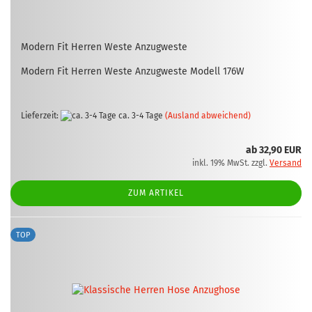
Mo­dern Fit Her­ren Weste An­zug­wes­te
Mo­dern Fit Her­ren Weste An­zug­wes­te Mo­dell 176W
Lieferzeit:
ca. 3-4 Tage
(Ausland abweichend)
ab 32,90 EUR
inkl. 19% MwSt. zzgl.
Versand
ZUM ARTIKEL
TOP