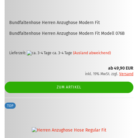
Bund­fal­ten­ho­se Her­ren An­zug­ho­se Mo­dern Fit
Bund­fal­ten­ho­se Her­ren An­zug­ho­se Mo­dern Fit Mo­dell 076B
Lieferzeit:
ca. 3-4 Tage
(Ausland abweichend)
ab 49,90 EUR
inkl. 19% MwSt. zzgl.
Versand
ZUM ARTIKEL
TOP