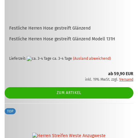
Fest­li­che Her­ren Hose ge­streift Glän­zend
Fest­li­che Her­ren Hose ge­streift Glän­zend Mo­dell 131H
Lieferzeit:
ca. 3-4 Tage
(Ausland abweichend)
ab 59,90 EUR
inkl. 19% MwSt. zzgl.
Versand
ZUM ARTIKEL
TOP