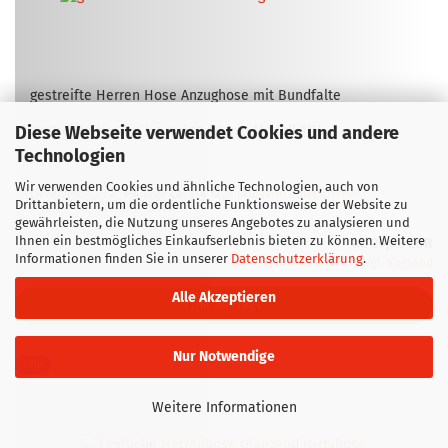
ge­streif­te Her­ren Hose An­zug­ho­se mit Bund­fal­te
Diese Webseite verwendet Cookies und andere
ge­streif­te Her­ren Hose An­zug­ho­se Mo­dell 11H
Technologien
Wir verwenden Cookies und ähnliche Technologien, auch von
Lieferzeit:
ca. 3-4 Tage
(Ausland abweichend)
Drittanbietern, um die ordentliche Funktionsweise der Website zu
gewährleisten, die Nutzung unseres Angebotes zu analysieren und
Ihnen ein bestmögliches Einkaufserlebnis bieten zu können. Weitere
ab 29,90 EUR
Informationen finden Sie in unserer
Datenschutzerklärung
.
inkl. 19% MwSt. zzgl.
Versand
Alle Akzeptieren
ZUM ARTIKEL
Nur Notwendige
TOP
Weitere Informationen