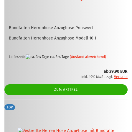
Bund­fal­ten Her­ren­ho­se An­zug­ho­se Preis­wert
Bund­fal­ten Her­ren­ho­se An­zug­ho­se Mo­dell 10H
Lieferzeit:
ca. 3-4 Tage
(Ausland abweichend)
ab 29,90 EUR
inkl. 19% MwSt. zzgl.
Versand
ZUM ARTIKEL
TOP