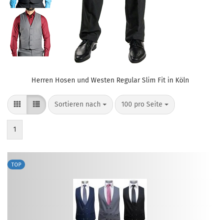
Herren Hosen und Westen Regular Slim Fit in Köln
Sortieren nach
pro Seite
Sortieren nach
100 pro Seite
1
TOP