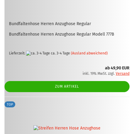
Bund­fal­ten­ho­se Her­ren An­zug­ho­se Re­gu­lar
Bund­fal­ten­ho­se Her­ren An­zug­ho­se Re­gu­lar Mo­dell 777B
Lieferzeit:
ca. 3-4 Tage
(Ausland abweichend)
ab 49,90 EUR
inkl. 19% MwSt. zzgl.
Versand
ZUM ARTIKEL
TOP