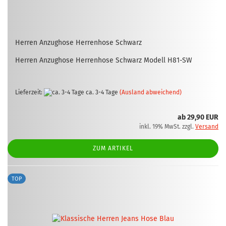
Her­ren An­zug­ho­se Her­ren­ho­se Schwarz
Her­ren An­zug­ho­se Her­ren­ho­se Schwarz Mo­dell H81-​SW
Lieferzeit:
ca. 3-4 Tage
(Ausland abweichend)
ab 29,90 EUR
inkl. 19% MwSt. zzgl.
Versand
ZUM ARTIKEL
TOP