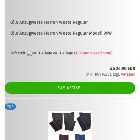
Köln An­zug­wes­te Her­ren Weste Re­gu­lar
Köln An­zug­wes­te Her­ren Weste Re­gu­lar Mo­dell 99W
Lieferzeit:
ca. 3-4 Tage
(Ausland abweichend)
ab 24,90 EUR
inkl. 19% MwSt. zzgl.
Versand
ZUM ARTIKEL
TOP