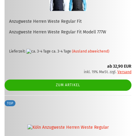
An­zug­wes­te Her­ren Weste Re­gu­lar Fit
An­zug­wes­te Her­ren Weste Re­gu­lar Fit Mo­dell 777W
Lieferzeit:
ca. 3-4 Tage
(Ausland abweichend)
ab 32,90 EUR
inkl. 19% MwSt. zzgl.
Versand
ZUM ARTIKEL
TOP