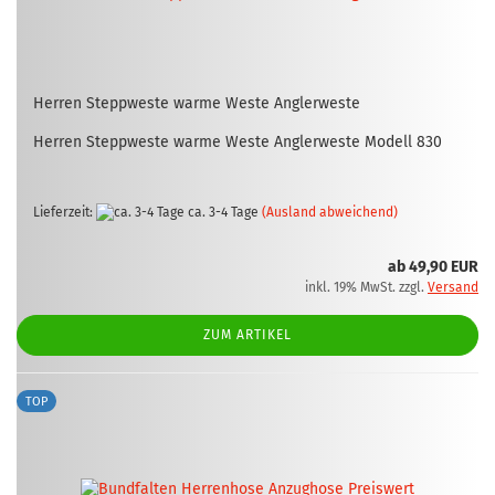
Her­ren Stepp­wes­te warme Weste Ang­ler­wes­te
Her­ren Stepp­wes­te warme Weste Ang­ler­wes­te Mo­dell 830
Lieferzeit:
ca. 3-4 Tage
(Ausland abweichend)
ab 49,90 EUR
inkl. 19% MwSt. zzgl.
Versand
ZUM ARTIKEL
TOP