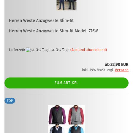
Her­ren Weste An­zug­wes­te Slim-​fit
Her­ren Weste An­zug­wes­te Slim-​fit Mo­dell 776W
Lieferzeit:
ca. 3-4 Tage
(Ausland abweichend)
ab 32,90 EUR
inkl. 19% MwSt. zzgl.
Versand
ZUM ARTIKEL
TOP