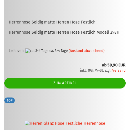
Her­ren­ho­se Sei­dig matte Her­ren Hose Fest­lich
Her­ren­ho­se Sei­dig matte Her­ren Hose Fest­lich Mo­dell 298H
Lieferzeit:
ca. 3-4 Tage
(Ausland abweichend)
ab 59,90 EUR
inkl. 19% MwSt. zzgl.
Versand
ZUM ARTIKEL
TOP