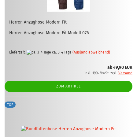
Her­ren An­zug­ho­se Mo­dern Fit
Her­ren An­zug­ho­se Mo­dern Fit Mo­dell 076
Lieferzeit:
ca. 3-4 Tage
(Ausland abweichend)
ab 49,90 EUR
inkl. 19% MwSt. zzgl.
Versand
ZUM ARTIKEL
TOP