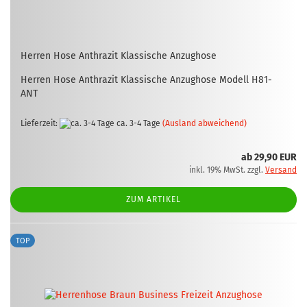
Her­ren Hose An­thra­zit Klas­si­sche An­zug­ho­se
Her­ren Hose An­thra­zit Klas­si­sche An­zug­ho­se Mo­dell H81-​
ANT
Lieferzeit:
ca. 3-4 Tage
(Ausland abweichend)
ab 29,90 EUR
inkl. 19% MwSt. zzgl.
Versand
ZUM ARTIKEL
TOP