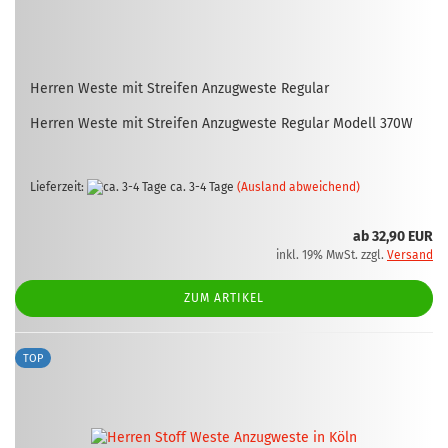
Her­ren Weste mit Strei­fen An­zug­wes­te Re­gu­lar
Her­ren Weste mit Strei­fen An­zug­wes­te Re­gu­lar Mo­dell 370W
Lieferzeit:
ca. 3-4 Tage
(Ausland abweichend)
ab 32,90 EUR
inkl. 19% MwSt. zzgl.
Versand
ZUM ARTIKEL
TOP