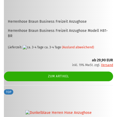
Her­ren­ho­se Braun Busi­ness Frei­zeit An­zug­ho­se
Her­ren­ho­se Braun Busi­ness Frei­zeit An­zug­ho­se Mo­dell H81-​
BR
Lieferzeit:
ca. 3-4 Tage
(Ausland abweichend)
ab 29,90 EUR
inkl. 19% MwSt. zzgl.
Versand
ZUM ARTIKEL
TOP