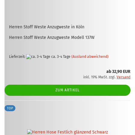
Her­ren Stoff Weste An­zug­wes­te in Köln
Her­ren Stoff Weste An­zug­wes­te Mo­dell 137W
Lieferzeit:
ca. 3-4 Tage
(Ausland abweichend)
ab 32,90 EUR
inkl. 19% MwSt. zzgl.
Versand
ZUM ARTIKEL
TOP