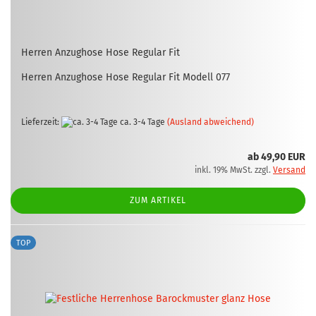
Her­ren An­zug­ho­se Hose Re­gu­lar Fit
Her­ren An­zug­ho­se Hose Re­gu­lar Fit Mo­dell 077
Lieferzeit:
ca. 3-4 Tage
(Ausland abweichend)
ab 49,90 EUR
inkl. 19% MwSt. zzgl.
Versand
ZUM ARTIKEL
TOP