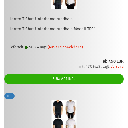
Her­ren T-​Shirt Un­ter­hemd rund­hals
Her­ren T-​Shirt Un­ter­hemd rund­hals Mo­dell TR01
Lieferzeit:
ca. 3-4 Tage
(Ausland abweichend)
ab 7,90 EUR
inkl. 19% MwSt. zzgl.
Versand
ZUM ARTIKEL
TOP