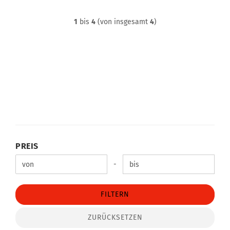
1
bis
4
(von insgesamt
4
)
PREIS
PREIS
Preis bis
-
FILTERN
ZURÜCKSETZEN