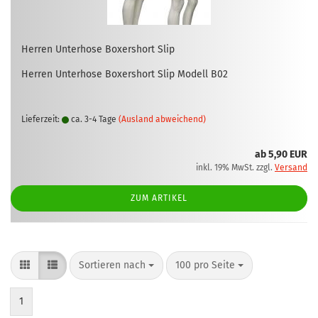
Her­ren Un­ter­ho­se Bo­xer­short Slip
Her­ren Un­ter­ho­se Bo­xer­short Slip Mo­dell B02
Lieferzeit:
ca. 3-4 Tage
(Ausland abweichend)
ab 5,90 EUR
inkl. 19% MwSt. zzgl.
Versand
ZUM ARTIKEL
Sortieren nach
pro Seite
Sortieren nach
100 pro Seite
1