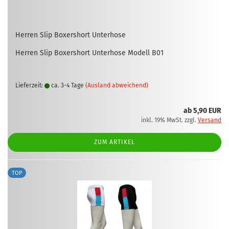
Her­ren Slip Bo­xer­short Un­ter­ho­se
Her­ren Slip Bo­xer­short Un­ter­ho­se Mo­dell B01
Lieferzeit:
ca. 3-4 Tage
(Ausland abweichend)
ab 5,90 EUR
inkl. 19% MwSt. zzgl.
Versand
ZUM ARTIKEL
TOP