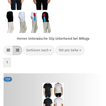
Herren Unterwäsche Slip Unterhemd bei MMuga
Sortieren nach
pro Seite
Sortieren nach
100 pro Seite
1
TOP