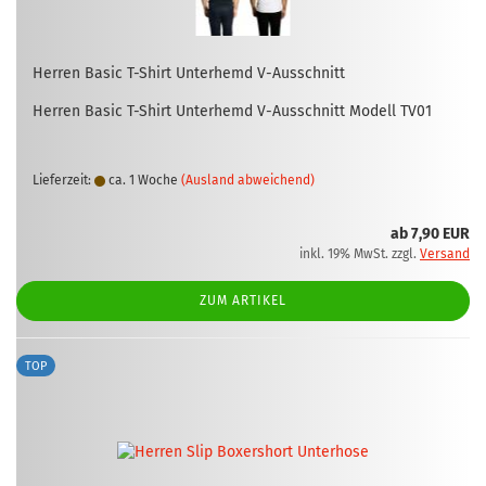
Her­ren Basic T-​Shirt Un­ter­hemd V-​Aus­schnitt
Her­ren Basic T-​Shirt Un­ter­hemd V-​Ausschnitt Mo­dell TV01
Lieferzeit:
ca. 1 Woche
(Ausland abweichend)
ab 7,90 EUR
inkl. 19% MwSt. zzgl.
Versand
ZUM ARTIKEL
TOP